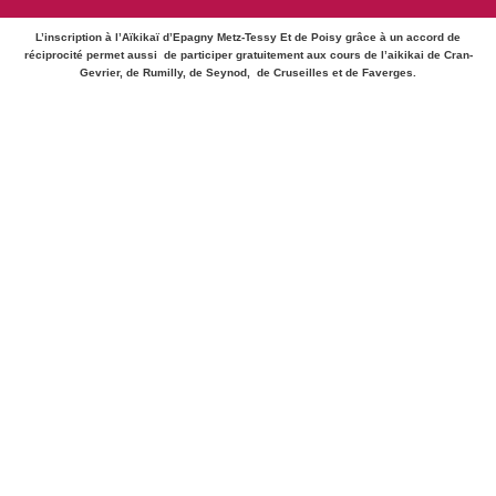
L’inscription à l’Aïkikaï d’Epagny Metz-Tessy Et de Poisy grâce à un accord de
réciprocité permet aussi de participer gratuitement aux cours de l’aikikai de Cran-
Gevrier, de Rumilly, de Seynod, de Cruseilles et de Faverges.