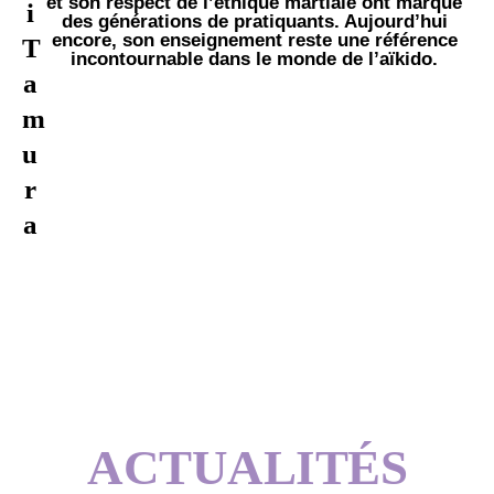
et son respect de l’éthique martiale ont marqué
i
des générations de pratiquants. Aujourd’hui
encore, son enseignement reste une référence
T
incontournable dans le monde de l’aïkido.
a
m
u
r
a
ACTU
ALITÉS