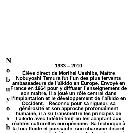
N
1933 – 2010
o
Élève direct de Morihei Ueshiba, Maître
b
Nobuyoshi Tamura fut l’un des plus fervents
ambassadeurs de l’aïkido en Europe. Envoyé en
u
France en 1964 pour y diffuser l’enseignement de
son maître, il a joué un rôle central dans
y
l’implantation et le développement de l’aïkido en
Occident. Reconnu pour sa rigueur, sa
o
générosité et son approche profondément
humaine, il a su transmettre les principes de
s
l’aïkido avec fidélité tout en les adaptant aux
réalités culturelles européennes. Sa technique à
h
la fois fluide et puissante, son charisme discret