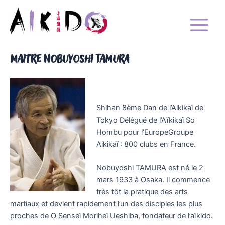
Aller
Main
au
Menu
contenu
Aïkido Annecy-Poisy
aikido Annecy - Poisy
Maitre Nobuyoshi Tamura
Shihan 8ème Dan de l’Aikikaï de
Tokyo Délégué de l’Aïkikaï So
Hombu pour l’EuropeGroupe
Aikikaï : 800 clubs en France.
Nobuyoshi TAMURA est né le
2
mars 1933
à Osaka. Il commence
très tôt la pratique des arts
martiaux et devient rapidement l’un des disciples les plus
proches de O Senseï Moriheï Ueshiba, fondateur de l’aïkido.