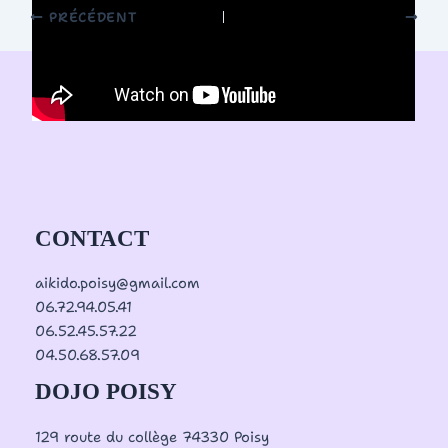
PRÉCÉDENT
SUIVANT
CONTACT
aikido.poisy@gmail.com
06.72.94.05.41
06.52.45.57.22
04.50.68.57.09
DOJO POISY
129 route du collège 74330 Poisy