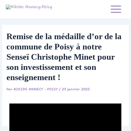
Aller
Main
au
Aïkido Annecy-Poisy
aikido Annecy - Poisy
Menu
contenu
Remise de la médaille d’or de la
commune de Poisy à notre
Senseï Christophe Minet pour
son investissement et son
enseignement !
Par
AIKIDO ANNECY - POISY
/
27 janvier 2025