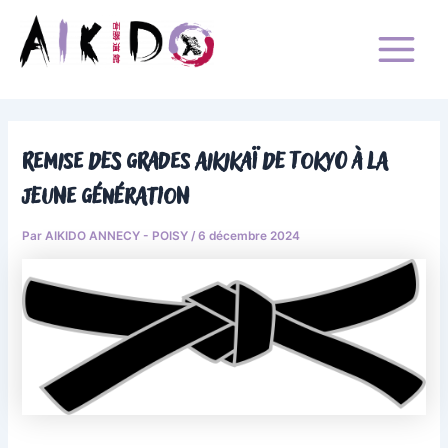
Aller
Main
au
Menu
contenu
Aïkido Annecy-Poisy
aikido Annecy - Poisy
Remise des grades Aikikaï de Tokyo à la
jeune génération
Par
AIKIDO ANNECY - POISY
/
6 décembre 2024