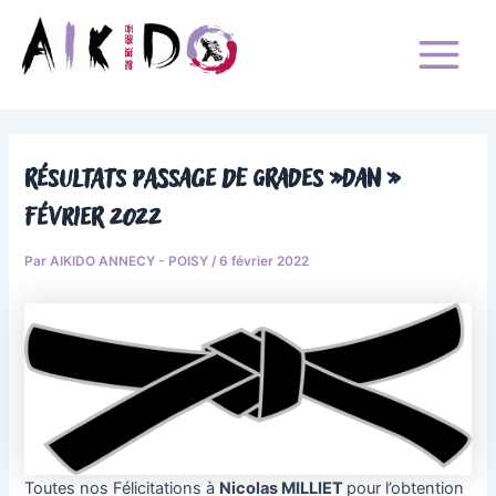
Aller
Main
au
Menu
contenu
Aïkido Annecy-Poisy
aikido Annecy - Poisy
Résultats passage de grades »DAN »
Février 2022
Par
AIKIDO ANNECY - POISY
/
6 février 2022
Toutes nos Félicitations à
Nicolas MILLIET
pour l’obtention