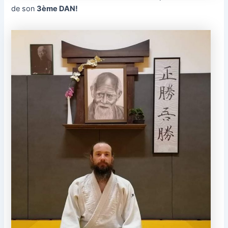
de son
3ème DAN!